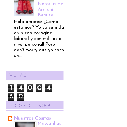
Notorius de
Armani
Beauty
Hola amores: ¿Como
estamos? Yo ya sumida
en plena vorágine
laboral y con mil líos a
nivel personal! Pero
don't worry que yo saco
un...
VISITAS
1
4
0
0
4
6
0
BLOGS QUE SIGO!
Nuestras Cositas
Mascarillas