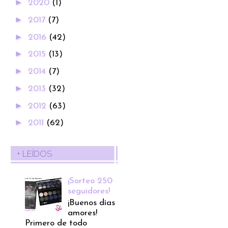
►
2020
(1)
►
2017
(7)
►
2016
(42)
►
2015
(13)
►
2014
(7)
►
2013
(32)
►
2012
(63)
►
2011
(62)
+ LEÍDOS
¡Sorteo 250
seguidores!
¡Buenos días
amores!
Primero de todo