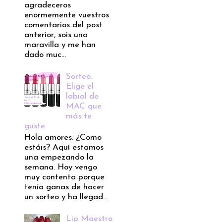
agradeceros
enormemente vuestros
comentarios del post
anterior, sois una
maravilla y me han
dado muc...
Sorteo:
Elige el
labial de
MAC que
más te
guste
Hola amores: ¿Como
estáis? Aquí estamos
una empezando la
semana. Hoy vengo
muy contenta porque
tenía ganas de hacer
un sorteo y ha llegad...
Lip Maestro