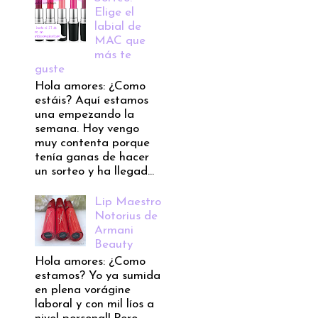
Elige el
labial de
MAC que
más te
guste
Hola amores: ¿Como
estáis? Aquí estamos
una empezando la
semana. Hoy vengo
muy contenta porque
tenía ganas de hacer
un sorteo y ha llegad...
Lip Maestro
Notorius de
Armani
Beauty
Hola amores: ¿Como
estamos? Yo ya sumida
en plena vorágine
laboral y con mil líos a