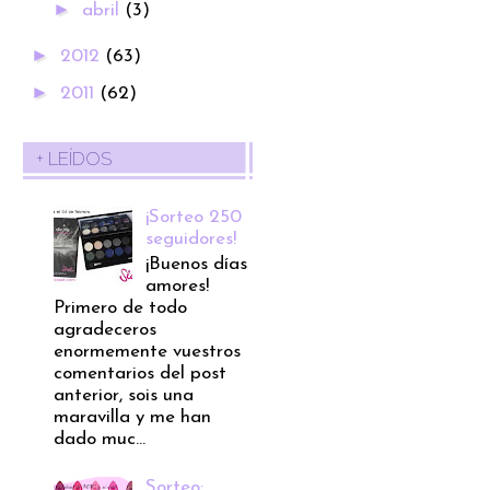
►
abril
(3)
►
2012
(63)
►
2011
(62)
+ LEÍDOS
¡Sorteo 250
seguidores!
¡Buenos días
amores!
Primero de todo
agradeceros
enormemente vuestros
comentarios del post
anterior, sois una
maravilla y me han
dado muc...
Sorteo: