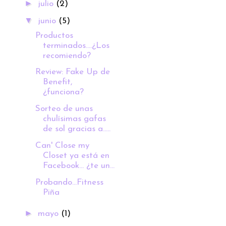
►
julio
(2)
▼
junio
(5)
Productos
terminados....¿Los
recomiendo?
Review: Fake Up de
Benefit,
¿funciona?
Sorteo de unas
chulísimas gafas
de sol gracias a.....
Can' Close my
Closet ya está en
Facebook... ¿te un...
Probando...Fitness
Piña
►
mayo
(1)