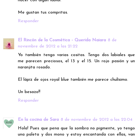
hacer con algún labial.
Me gustan tus compritas.
Responder
El Rincón de la Cosmética - Querida Naiara
8 de
noviembre de 2012 a las 21:22
Yo también tengo varias cositas. Tengo dos labiales que
me parecen preciosos, el 13 y el 15. Un rojo pasión y un
naranjita rosado.
El lápiz de ojos royal blue también me parece chulísimo.
Un besazo!!
Responder
En la cocina de Sara
8 de noviembre de 2012 a las 22:04
Hola! Pues que pena que la sombra no pigmente, yo tengo
una paleta y dos mono y estoy encantanda con ellas, van