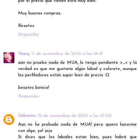
por el precio que tienen está muy bien.
Muy buenas compras.
Besotes
Responder
Yasny
11 de noviembre de 2012 a las 18:47
aún no pruebo nada de MUA, lo tengo pendiente >_< y la
verdad es que me gustaría algún labial y colorete, aunque
los perfiladores están super bien de precio :O
besotes bonica!
Responder
Unknown
12 de noviembre de 2012 a las 21:00
Aun no he probado nada de MUA! pero quiero hacerme
con algo, ya! jaja
Si dices que los labiales estan bien, pues habrá que