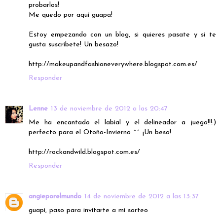
probarlos!
Me quedo por aquí guapa!
Estoy empezando con un blog, si quieres pasate y si te
gusta suscribete! Un besazo!
http://makeupandfashioneverywhere.blogspot.com.es/
Responder
Lenne
13 de noviembre de 2012 a las 20:47
Me ha encantado el labial y el delineador a juego!!!:)
perfecto para el Otoño-Invierno ^^ ¡Un beso!
http://rockandwild.blogspot.com.es/
Responder
angieporelmundo
14 de noviembre de 2012 a las 13:37
guapi, paso para invitarte a mi sorteo