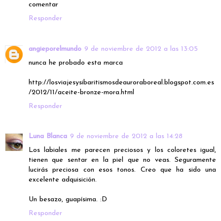
comentar
Responder
angieporelmundo
9 de noviembre de 2012 a las 13:05
nunca he probado esta marca
http://losviajesysibaritismosdeauroraboreal.blogspot.com.es
/2012/11/aceite-bronze-mora.html
Responder
Luna Blanca
9 de noviembre de 2012 a las 14:28
Los labiales me parecen preciosos y los coloretes igual,
tienen que sentar en la piel que no veas. Seguramente
lucirás preciosa con esos tonos. Creo que ha sido una
excelente adquisición.
Un besazo, guapísima. :D
Responder