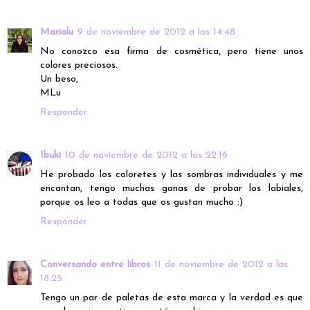
Marialu
9 de noviembre de 2012 a las 14:48
No conozco esa firma de cosmética, pero tiene unos
colores preciosos.
Un beso,
MLu
Responder
Ibuki
10 de noviembre de 2012 a las 22:16
He probado los coloretes y las sombras individuales y me
encantan, tengo muchas ganas de probar los labiales,
porque os leo a todas que os gustan mucho :)
Responder
Conversando entre libros
11 de noviembre de 2012 a las
18:25
Tengo un par de paletas de esta marca y la verdad es que