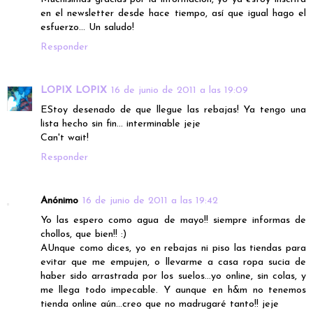
en el newsletter desde hace tiempo, así que igual hago el
esfuerzo... Un saludo!
Responder
LOPIX LOPIX
16 de junio de 2011 a las 19:09
EStoy desenado de que llegue las rebajas! Ya tengo una
lista hecho sin fin... interminable jeje
Can't wait!
Responder
Anónimo
16 de junio de 2011 a las 19:42
Yo las espero como agua de mayo!! siempre informas de
chollos, que bien!! :)
AUnque como dices, yo en rebajas ni piso las tiendas para
evitar que me empujen, o llevarme a casa ropa sucia de
haber sido arrastrada por los suelos...yo online, sin colas, y
me llega todo impecable. Y aunque en h&m no tenemos
tienda online aún...creo que no madrugaré tanto!! jeje