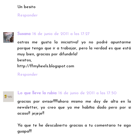
Un besito
Responder
Susana
16 de junio de 2011 a las 17:27
ostras me gusta la iniciativa! yo no podré apuntarme
porque tengo que ir a trabajar, pero la verdad es que está
muy bien, gracias por difundirla!
besitos,
http://ffmyheels.blogspot.com
Responder
Lo que lleve la rubia
16 de junio de 2011 a las 17:50
gracias por avisar!!!!!ahora mismo me doy de alta en la
newsletter, yo creo que ya me habñia dado pero por si
acaso!! jejeje!!
Ya que te he descubierto gracias a tu comentario te sigo
guapa!!!