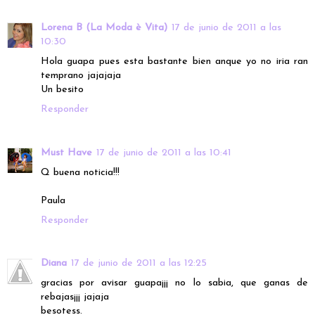
Lorena B (La Moda è Vita)
17 de junio de 2011 a las
10:30
Hola guapa pues esta bastante bien anque yo no iria ran
temprano jajajaja
Un besito
Responder
Must Have
17 de junio de 2011 a las 10:41
Q buena noticia!!!
Paula
Responder
Diana
17 de junio de 2011 a las 12:25
gracias por avisar guapa¡¡¡ no lo sabia, que ganas de
rebajas¡¡¡ jajaja
besotess.