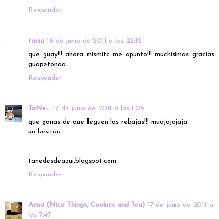
Responder
tania
16 de junio de 2011 a las 22:12
que guay!!! ahora mismito me apunto!!! muchísimas gracias
guapetonaa
Responder
TaNe_
17 de junio de 2011 a las 1:05
que ganas de que lleguen las rebajas!!! muajajajaja
un besitoo
tanedesdeaqui.blogspot.com
Responder
Anna (Nice Things, Cookies and Tea)
17 de junio de 2011 a
las 7:47