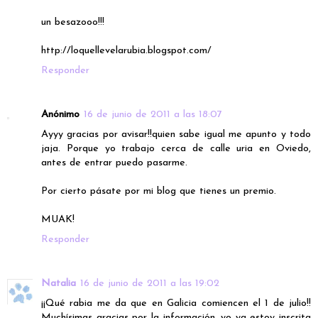
un besazooo!!!
http://loquellevelarubia.blogspot.com/
Responder
Anónimo
16 de junio de 2011 a las 18:07
Ayyy gracias por avisar!!quien sabe igual me apunto y todo
jaja. Porque yo trabajo cerca de calle uria en Oviedo,
antes de entrar puedo pasarme.
Por cierto pásate por mi blog que tienes un premio.
MUAK!
Responder
Natalia
16 de junio de 2011 a las 19:02
¡¡Qué rabia me da que en Galicia comiencen el 1 de julio!!
Muchísimas gracias por la información, yo ya estoy inscrita