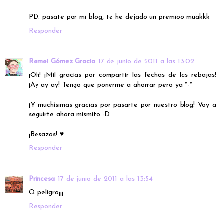
PD. pasate por mi blog, te he dejado un premioo muakkk
Responder
Remei Gómez Gracia
17 de junio de 2011 a las 13:02
¡Oh! ¡Mil gracias por compartir las fechas de las rebajas!
¡Ay ay ay! Tengo que ponerme a ahorrar pero ya *-*
¡Y muchísimas gracias por pasarte por nuestro blog! Voy a
seguirte ahora mismito :D
¡Besazos! ♥
Responder
Princesa
17 de junio de 2011 a las 13:54
Q peligro¡¡¡
Responder