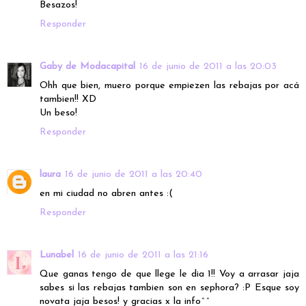
Besazos!
Responder
Gaby de Modacapital
16 de junio de 2011 a las 20:03
Ohh que bien, muero porque empiezen las rebajas por acá
tambien!! XD
Un beso!
Responder
laura
16 de junio de 2011 a las 20:40
en mi ciudad no abren antes :(
Responder
Lunabel
16 de junio de 2011 a las 21:16
Que ganas tengo de que llege le dia 1!! Voy a arrasar jaja
sabes si las rebajas tambien son en sephora? :P Esque soy
novata jaja besos! y gracias x la info^^