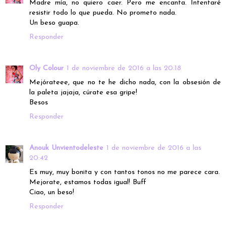
Madre mía, no quiero caer. Pero me encanta. Intentaré
resistir todo lo que pueda. No prometo nada.
Un beso guapa.
Responder
Oly Colour
1 de noviembre de 2016 a las 20:18
Mejórateee, que no te he dicho nada, con la obsesión de
la paleta jajaja, cúrate esa gripe!
Besos
Responder
Anouk Unvientodeleste
1 de noviembre de 2016 a las
20:42
Es muy, muy bonita y con tantos tonos no me parece cara.
Mejorate, estamos todas igual! Buff
Ciao, un beso!
Responder