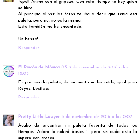
Jope!! Ánimo con el gripazo. Con este tiempo no hay quien
se libre.
Al principio al ver las fotos te iba a decir que tenía esa
paleta, pero no, no es la misma.
Esta también me ha encantado.
Un besito!
Responder
El Rincón de Mònica 05
2 de noviembre de 2016 a las
18:03
Es preciosa la paleta, de momento no he caído, igual para
Reyes. Besitoss
Responder
Pretty Little Lawyer
3 de noviembre de 2016 a las 0:07
Acabo de encontrar mi paleta favorita de todos los
tiempos. Adoro la naked basics 1, pero sin duda esta la
supera con creces.