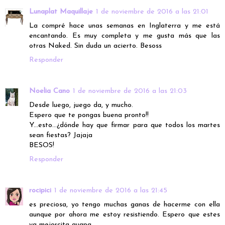
Lunaplat Maquillaje
1 de noviembre de 2016 a las 21:01
La compré hace unas semanas en Inglaterra y me está
encantando. Es muy completa y me gusta más que las
otras Naked. Sin duda un acierto. Besoss
Responder
Noelia Cano
1 de noviembre de 2016 a las 21:03
Desde luego, juego da, y mucho.
Espero que te pongas buena pronto!!
Y...esto...¿dónde hay que firmar para que todos los martes
sean fiestas? Jajaja
BESOS!
Responder
rocipici
1 de noviembre de 2016 a las 21:45
es preciosa, yo tengo muchas ganas de hacerme con ella
aunque por ahora me estoy resistiendo. Espero que estes
ya mejorcita guapa