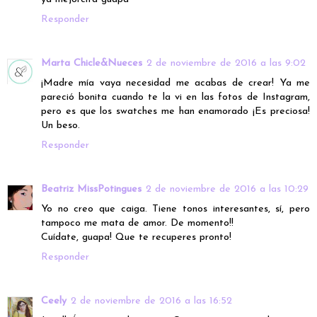
Responder
Marta Chicle&Nueces
2 de noviembre de 2016 a las 9:02
¡Madre mía vaya necesidad me acabas de crear! Ya me
pareció bonita cuando te la vi en las fotos de Instagram,
pero es que los swatches me han enamorado ¡Es preciosa!
Un beso.
Responder
Beatriz MissPotingues
2 de noviembre de 2016 a las 10:29
Yo no creo que caiga. Tiene tonos interesantes, sí, pero
tampoco me mata de amor. De momento!!
Cuídate, guapa! Que te recuperes pronto!
Responder
Ceely
2 de noviembre de 2016 a las 16:52