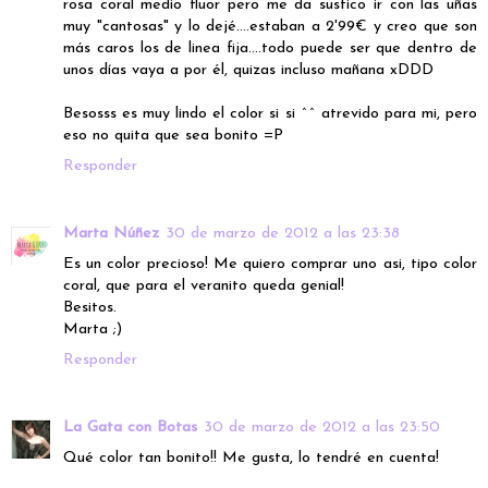
rosa coral medio fluor pero me da sustico ir con las uñas
muy "cantosas" y lo dejé....estaban a 2'99€ y creo que son
más caros los de linea fija....todo puede ser que dentro de
unos días vaya a por él, quizas incluso mañana xDDD
Besosss es muy lindo el color si si ^^ atrevido para mi, pero
eso no quita que sea bonito =P
Responder
Marta Núñez
30 de marzo de 2012 a las 23:38
Es un color precioso! Me quiero comprar uno asi, tipo color
coral, que para el veranito queda genial!
Besitos.
Marta ;)
Responder
La Gata con Botas
30 de marzo de 2012 a las 23:50
Qué color tan bonito!! Me gusta, lo tendré en cuenta!