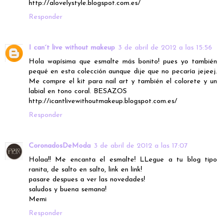
http://alovelystyle.blogspot.com.es/
Responder
I can´t live without makeup
3 de abril de 2012 a las 15:56
Hola wapísima que esmalte más bonito! pues yo también
pequé en esta colección aunque dije que no pecaría jejeej.
Me compre el kit para nail art y también el colorete y un
labial en tono coral. BESAZOS
http://icantlivewithoutmakeup.blogspot.com.es/
Responder
CoronadosDeModa
3 de abril de 2012 a las 17:07
Holaa!! Me encanta el esmalte! LLegue a tu blog tipo
ranita, de salto en salto, link en link!
pasare despues a ver las novedades!
saludos y buena semana!
Memi
Responder