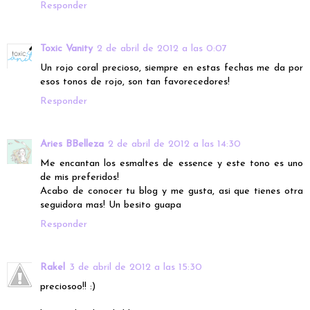
Responder
Toxic Vanity
2 de abril de 2012 a las 0:07
Un rojo coral precioso, siempre en estas fechas me da por
esos tonos de rojo, son tan favorecedores!
Responder
Aries BBelleza
2 de abril de 2012 a las 14:30
Me encantan los esmaltes de essence y este tono es uno
de mis preferidos!
Acabo de conocer tu blog y me gusta, asi que tienes otra
seguidora mas! Un besito guapa
Responder
Rakel
3 de abril de 2012 a las 15:30
preciosoo!! :)