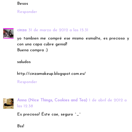
Besos
Responder
cinza
31 de marzo de 2012 a las 15:31
yo tambien me compré ese mismo esmalte, es precioso y
con una capa cubre genial!
Buena compra :)
saludos
http://cinzamakeup.blogspot.com.es/
Responder
Anna (Nice Things, Cookies and Tea)
1 de abril de 2012 a
las 12:38
Es precioso! Éste cae, seguro ^_^
Bss!